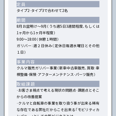
定員
タイプ2・タイプ3で合わせて2名
期間
8月お盆明け～9月（うち週5日3週間程度、もしくは
1ヶ月から1ヶ月半程度）
9:00〜18:00（休憩１時間）
ガリバー：週２日休み（定休日毎週水曜日とその他
１日）
事業内容
クルマ販売ガリバー事業（新車中古車販売、買取・車
検整備・保険・アフターメンテナンス・パーツ販売）
取組課題
・お客さま視点で考える現状の問題点・課題点とそこ
からの改善提案
・クルマと自転車の事業を取り扱う事が出来る稀有
な存在である弊社だからこそ出来る「モビリティカ
ンパニー」としての新ビジネスとは