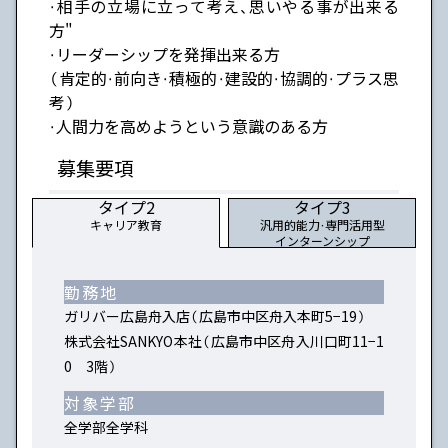
・相手の立場に立って考え、思いやる事が出来る
方"
・リーダーシップを発揮出来る方
（肯定的・前向き・積極的・建設的・協調的・プラス思
考）
・人間力を高めようという意識のある方
募集要項
タイプ2
タイプ3
キャリア教育
汎用的能力・専門活用型
インターンシップ
勤務地
ガリバー広島舟入店（広島市中区舟入本町5−19）
株式会社SANKYO本社（広島市中区舟入川口町11−1
0 3階）
対象学部
全学部全学科