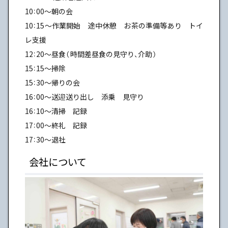
10：00～朝の会
10：15～作業開始 途中休憩 お茶の準備等あり トイ
レ支援
12：20～昼食（時間差昼食の見守り、介助）
15：15～掃除
15：30～帰りの会
16：00～送迎送り出し 添乗 見守り
16：10～清掃 記録
17：00～終礼 記録
17：30～退社
会社について