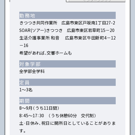
勤務地
きつつき共同作業所 広島市東区戸坂南1丁目27-2
SOAR(ソアー)きつつき 広島市東区若草町15－20
生活介護事業所 和音 広島市東区牛田新町4－12
－16
希望があれば、交響ホームも
対象学部
全学部全学科
定員
1～3名
期間
8～9月（うち11日間）
8：45～17：30 （うち休憩60分 交代制）
土・日休み、祝日に開所日としていることがありま
す。