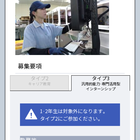
募集要項
タイプ2
タイプ3
キャリア教育
汎用的能力・専門活用型
インターンシップ
1・2年生は対象外になります。
タイプ2にご参加ください。
勤務地