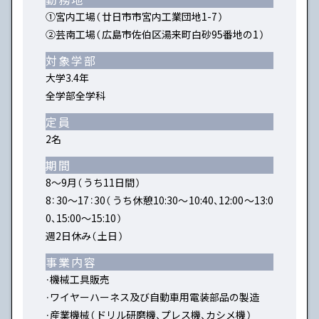
①宮内工場（廿日市市宮内工業団地1-7）
②芸南工場（広島市佐伯区湯来町白砂95番地の1）
対象学部
大学3.4年
全学部全学科
定員
2名
期間
8～9月（うち11日間）
8：30～17：30（うち休憩10:30～10:40、12:00～13:0
0、15:00～15:10）
週2日休み（土日）
事業内容
・機械工具販売
・ワイヤーハーネス及び自動車用電装部品の製造
・産業機械（ドリル研磨機、プレス機、カシメ機）