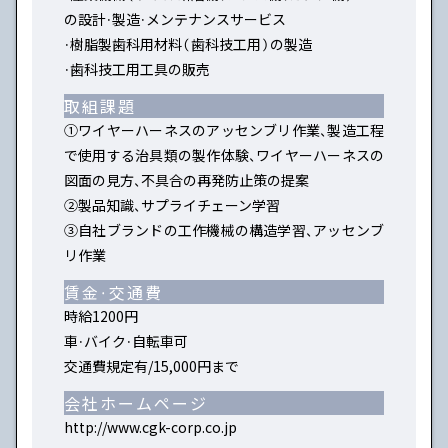
の設計・製造・メンテナンスサービス
・樹脂製歯科用材料（歯科技工用）の製造
・歯科技工用工具の販売
取組課題
①ワイヤーハーネスのアッセンブリ作業、製造工程
で使用する治具類の製作体験、ワイヤーハーネスの
図面の見方、不具合の再発防止策の提案
②製品知識、サプライチェーン学習
③自社ブランドの工作機械の構造学習、アッセンブ
リ作業
賃金・交通費
時給1200円
車・バイク・自転車可
交通費規定有/15,000円まで
会社
ホームページ
http://www.cgk-corp.co.jp